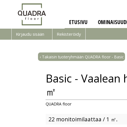
ETUSIVU
OMINAISUUD
Kirjaudu sisään
Rekisteröidy
‹ Takaisin tuoteryhmään QUADRA floor - Basic
Basic - Vaalean
㎡
QUADRA floor
22 monitoimilaattaa / 1 ㎡.