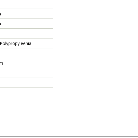
m
m
 Polypropyleeniä
cm