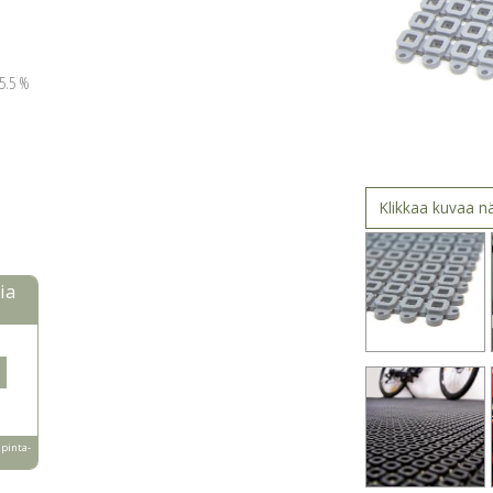
25.5 %
Klikkaa kuvaa 
ia
 pinta-