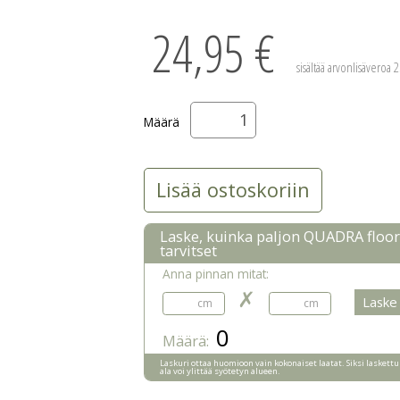
24,95 €
sisältää arvonlisäveroa 
Määrä
Laske, kuinka paljon QUADRA floor
tarvitset
Anna pinnan mitat:
✗
0
Määrä:
Laskuri ottaa huomioon vain kokonaiset laatat. Siksi laskettu
ala voi ylittää syötetyn alueen.