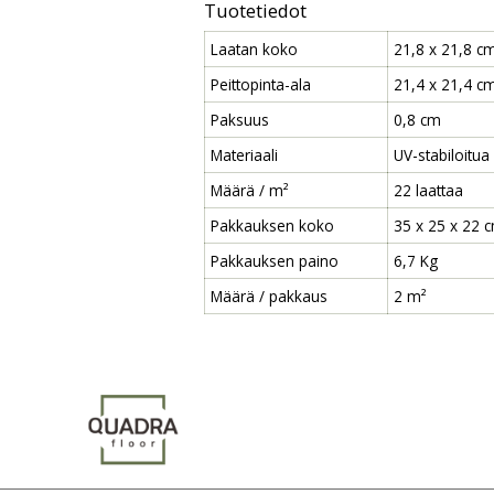
Tuotetiedot
Laatan koko
21,8 x 21,8 c
Peittopinta-ala
21,4 x 21,4 c
Paksuus
0,8 cm
Materiaali
UV-stabiloitua
Määrä / m²
22 laattaa
Pakkauksen koko
35 x 25 x 22 
Pakkauksen paino
6,7 Kg
Määrä / pakkaus
2 m²