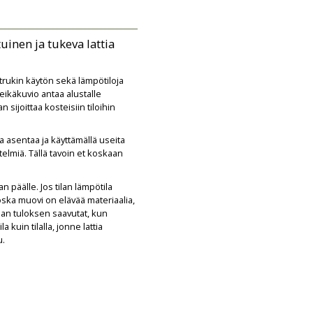
uinen ja tukeva lattia
 trukin käytön sekä lämpötiloja
eikäkuvio antaa alustalle
 sijoittaa kosteisiin tiloihin
a asentaa ja käyttämällä useita
stelmiä. Tällä tavoin et koskaan
n päälle. Jos tilan lämpötila
, koska muovi on elävää materiaalia,
aan tuloksen saavutat, kun
 kuin tilalla, jonne lattia
u.