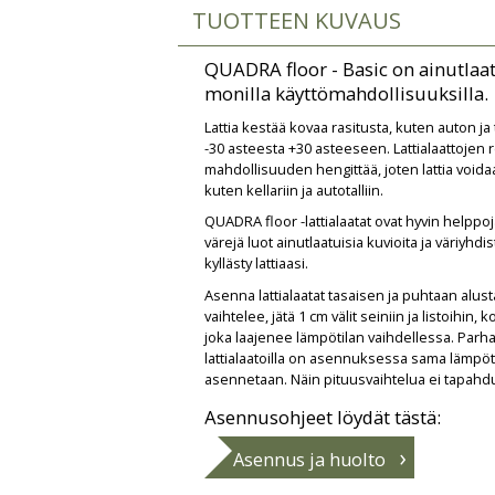
TUOTTEEN KUVAUS
QUADRA floor - Basic on ainutlaat
monilla käyttömahdollisuuksilla.
Lattia kestää kovaa rasitusta, kuten auton ja
-30 asteesta +30 asteeseen. Lattialaattojen r
mahdollisuuden hengittää, joten lattia voidaan
kuten kellariin ja autotalliin.
QUADRA floor -lattialaatat ovat hyvin helppoj
värejä luot ainutlaatuisia kuvioita ja väriyhdi
kyllästy lattiaasi.
Asenna lattialaatat tasaisen ja puhtaan alusta
vaihtelee, jätä 1 cm välit seiniin ja listoihin
joka laajenee lämpötilan vaihdellessa. Parh
lattialaatoilla on asennuksessa sama lämpötila
asennetaan. Näin pituusvaihtelua ei tapahd
Asennusohjeet löydät tästä:
Asennus ja huolto