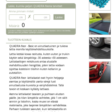
Laske, kuinka paljon QUADRA flooria tarvitset
Anna pinnan mitat:
✗
0
Määrä:
Laskuri ottaa huomioon vain kokonaiset laatat. Siksi laskettu
pinta-ala voi ylittää syötetyn alueen.
TUOTTEEN KUVAUS
QUADRA floor - Basic on ainutlaatuinen ja tukeva
lattia monilla käyttömahdollisuuksilla.
Lattia kestää kovaa rasitusta, kuten auton ja trukin
käytön sekä lämpötiloja -30 asteesta +30 asteeseen.
Lattialaattojen reikäkuvio antaa alustalle
mahdollisuuden hengittää, joten lattia voidaan
sijoittaa kosteisiin tiloihin kuten kellariin ja
autotalliin.
QUADRA floor -lattialaatat ovat hyvin helppoja
asentaa ja käyttämällä useita värejä luot
ainutlaatuisia kuvioita ja väriyhdistelmiä. Tällä
tavoin et koskaan kyllästy lattiaasi.
Asenna lattialaatat tasaisen ja puhtaan alustan
päälle. Jos tilan lämpötila vaihtelee, jätä 1 cm välit
seiniin ja listoihin, koska muovi on elävää
materiaalia, joka laajenee lämpötilan vaihdellessa.
Parhaan tuloksen saavutat, kun lattialaatoilla on