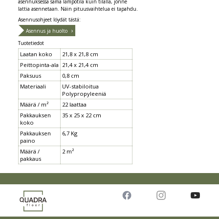
asennuksessa sama lämpötila kuin tilalla, jonne
lattia asennetaan. Näin pituusvaihtelua ei tapahdu.
Asennusohjeet löydät tästä:
Asennus ja huolto
Tuotetiedot
Laatan koko
21,8 x 21,8 cm
Peittopinta-ala
21,4 x 21,4 cm
Paksuus
0,8 cm
Materiaali
UV-stabiloitua
Polypropyleeniä
Määrä / m²
22 laattaa
Pakkauksen
35 x 25 x 22 cm
koko
Pakkauksen
6,7 Kg
paino
Määrä /
2 m²
pakkaus