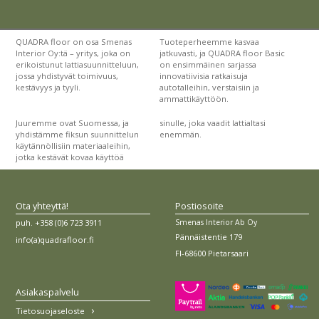
QUADRA floor on osa Smenas
Tuoteperheemme kasvaa
Interior Oy:tä – yritys, joka on
jatkuvasti, ja QUADRA floor Basic
erikoistunut lattiasuunnitteluun,
on ensimmäinen sarjassa
jossa yhdistyvät toimivuus,
innovatiivisia ratkaisuja
kestävyys ja tyyli.
autotalleihin, verstaisiin ja
ammattikäyttöön.
Juuremme ovat Suomessa, ja
sinulle, joka vaadit lattialtasi
yhdistämme fiksun suunnittelun
enemmän.
käytännöllisiin materiaaleihin,
jotka kestävät kovaa käyttöä
Ota yhteyttä!
Postiosoite
Smenas Interior Ab Oy
puh. +358 (0)6 723 3911
Pännäistentie 179
info(a)quadrafloor.fi
FI-68600 Pietarsaari
Asiakaspalvelu
Tietosuojaseloste