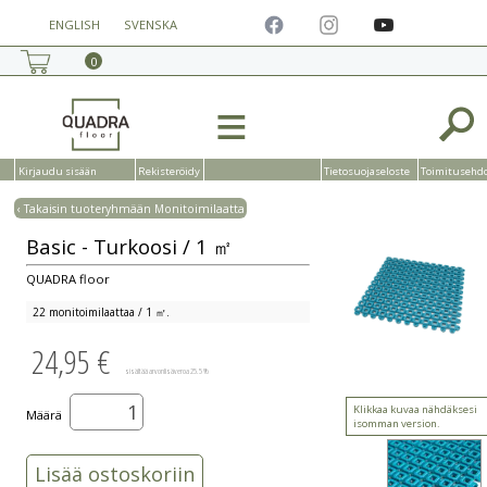
ENGLISH
SVENSKA
0
≡
Kirjaudu sisään
Rekisteröidy
Tietosuojaseloste
Toimitusehd
‹ Takaisin tuoteryhmään Monitoimilaatta
Basic - Turkoosi / 1 ㎡
QUADRA floor
22 monitoimilaattaa / 1 ㎡.
24,95 €
sisältää arvonlisäveroa 25.5 %
Klikkaa kuvaa nähdäksesi
Määrä
isomman version.