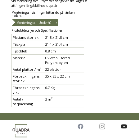
vid montering som utrymmet där golvet ska läggas så
att ingen längdskillnad uppstår.
Monteringsanvisningar hittar du på länken
nedan:
Montering och Underhåll
Produktdetaljer och Specifikationer
Plattans storlek
21,8 x 21,8 cm
Täckyta
21,4 x 21,4 cm
Tjocklek
0,8 cm
Material
UV-stabiliserad
Polypropylen
Antal plattor / m²
22 plattor
Förpackningens
35 x 25 x 22 cm
storlek
Förpackningens
6,7 Kg
vikt
Antal /
2 m²
förpackning