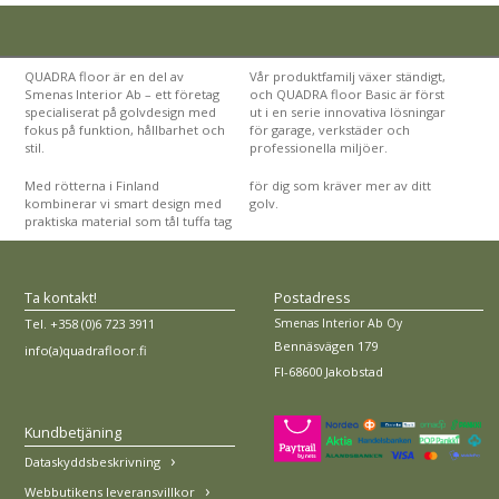
QUADRA floor är en del av
Vår produktfamilj växer ständigt,
Smenas Interior Ab – ett företag
och QUADRA floor Basic är först
specialiserat på golvdesign med
ut i en serie innovativa lösningar
fokus på funktion, hållbarhet och
för garage, verkstäder och
stil.
professionella miljöer.
Med rötterna i Finland
för dig som kräver mer av ditt
kombinerar vi smart design med
golv.
praktiska material som tål tuffa tag
Ta kontakt!
Postadress
Smenas Interior Ab Oy
Tel. +358 (0)6 723 3911
Bennäsvägen 179
info(a)quadrafloor.fi
FI-68600 Jakobstad
Kundbetjäning
Dataskyddsbeskrivning
Webbutikens leveransvillkor