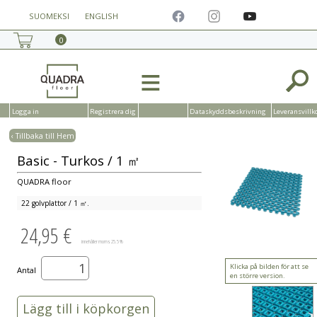
SUOMEKSI
ENGLISH
0
≡
Logga in
Registrera dig
Dataskyddsbeskrivning
Leveransvillk
‹ Tillbaka till Hem
Basic - Turkos / 1 ㎡
QUADRA floor
22 golvplattor / 1 ㎡.
24,95 €
innehåller moms 25.5 %
Klicka på bilden för att se
Antal
en större version.