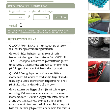
Räkna behovet av QUADRA Floor
Ange måtten för ytan du vill lägga:
✗
0
Antal:
Kalkylatorn räknar antalet hela plattor för den inmatade ytan,
därav kan mängden m2 överstiga arean av ditt utrymme.
PRODUKTBESKRIVNING
‍QUADRA floor - Basic är ett unikt och stabilt golv
som har många användningsområden.
Golvet tål höga belastningar så som bil- och
truckanvändning och tempreturer från -30°C till
+30°C. Det öppna mönstret på golvplattorna gör att
underlaget lätt kan andas och kan därför monteras
på fuktiga ställen som i källaren eller i garaget.
QUADRA floor golvplattorna är mycket lätta att
montera och tillsammans med andra färger kan du
skapa egna unika mönster och färgkombinationer,
på så sätt tröttnar du aldrig på ditt golv.
Golvplattorna ska läggas på ett jämnt och rengjort
underlag. Vid varierande temperaturer bör golvet
monteras ca en 1 cm från väggar och lister, detta på
grund av att plast är ett levande material som
expanderas vid temperaturskillnader. För att uppnå
bäst resultat bör golvplattorna ha samma temperatur